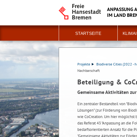
ANPASSUNG A
IM LAND BRE
STARTSEITE
KLIMA
Projekte
Biodiverse Cities (2022 - h
Nachbarschaft
Beteiligung & CoC
Gemeinsame Aktivitäten zur 
Ein zentraler Bestandteil von "Biodi
Lösungen" (zur Förderung von Biodi
wie CoCreation. Um hier möglichst b
das Referat 43 "Anpassung an die
bedarfsorientierten Ansatz für die 
"Gemeinsame Aktivitäten zur Förderun