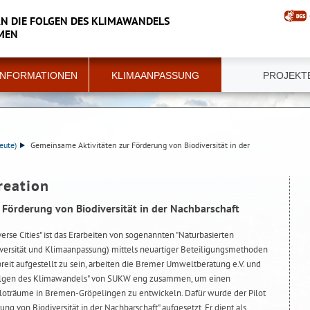
N DIE FOLGEN DES KLIMAWANDELS
MEN
INFORMATIONEN
KLIMAANPASSUNG
PROJEKT
eute)
Gemeinsame Aktivitäten zur Förderung von Biodiversität in der
reation
Förderung von Biodiversität in der Nachbarschaft
verse Cities" ist das Erarbeiten von sogenannten "Naturbasierten
versität und Klimaanpassung) mittels neuartiger Beteiligungsmethoden
reit aufgestellt zu sein, arbeiten die Bremer Umweltberatung e.V. und
 Folgen des Klimawandels" von SUKW eng zusammen, um einen
Piloträume in Bremen-Gröpelingen zu entwickeln. Dafür wurde der Pilot
g von Biodiversität in der Nachbarschaft" aufgesetzt. Er dient als